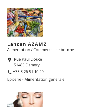
Lahcen AZAMZ
Alimentation / Commerces de bouche
Rue Paul Douce
location_on
51480 Damery
+33 3 26 51 10 99
phone
Epicerie - Alimentation générale