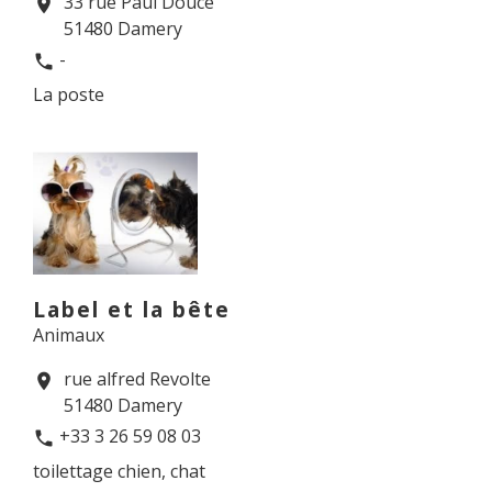
33 rue Paul Douce
location_on
51480 Damery
-
phone
La poste
Label et la bête
Animaux
rue alfred Revolte
location_on
51480 Damery
+33 3 26 59 08 03
phone
toilettage chien, chat