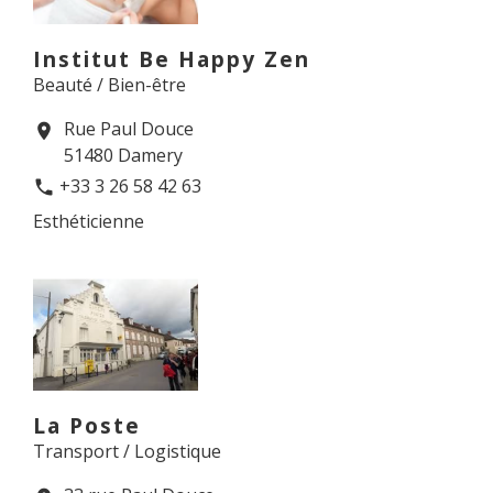
Institut Be Happy Zen
Beauté / Bien-être
Rue Paul Douce
location_on
51480 Damery
+33 3 26 58 42 63
phone
Esthéticienne
La Poste
Transport / Logistique