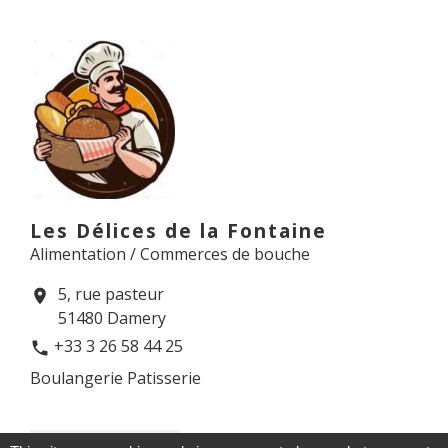
Les Délices de la Fontaine
Alimentation / Commerces de bouche
5, rue pasteur
location_on
51480 Damery
+33 3 26 58 44 25
phone
Boulangerie Patisserie