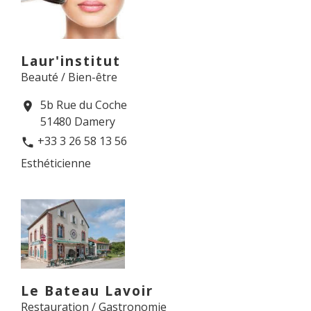
Laur'institut
Beauté / Bien-être
5b Rue du Coche
location_on
51480 Damery
+33 3 26 58 13 56
phone
Esthéticienne
Le Bateau Lavoir
Restauration / Gastronomie