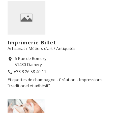
Imprimerie Billet
Artisanat / Métiers d’art / Antiquités
6 Rue de Romery
location_on
51480 Damery
+33 3 26 58 40 11
phone
Etiquettes de champagne - Création - Impressions
"traditionel et adhésif"