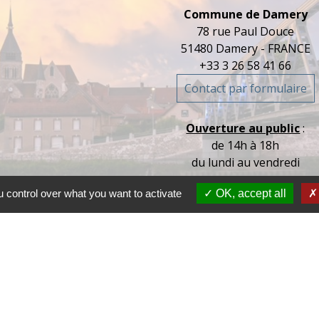
Commune de Damery
78 rue Paul Douce
51480 Damery - FRANCE
+33 3 26 58 41 66
Contact par formulaire
Ouverture au public
:
de 14h à 18h
du lundi au vendredi
 control over what you want to activate
OK, accept all
tions légales
-
Politique de confidentialité
-
Accessibilité
Site créé en partenariat avec Réseau d