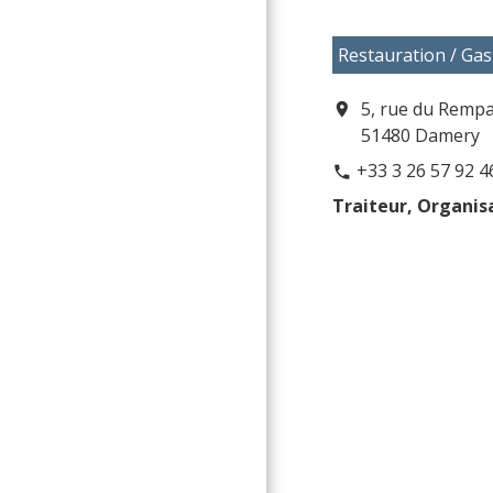
Restauration / Ga
5, rue du Rempa
location_on
51480 Damery
+33 3 26 57 92 4
phone
Traiteur, Organis