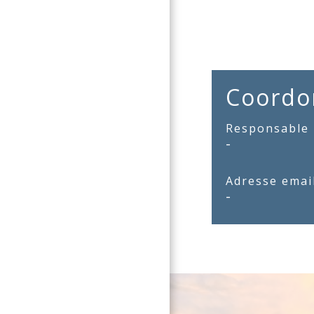
Coordo
Responsable
-
Adresse emai
-