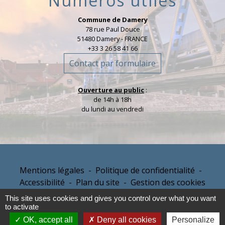
Numéros utiles
Commune de Damery
78 rue Paul Douce
51480 Damery - FRANCE
+33 3 26 58 41 66
Contact par formulaire
Ouverture au public
:
de 14h à 18h
du lundi au vendredi
Mentions légales
-
Politique de confidentialité
-
Accessibilité
-
Plan du site
-
Gestion des cookies
This site uses cookies and gives you control over what you want
to activate
Site créé en partenariat avec Réseau des Communes
OK, accept all
Deny all cookies
Personalize