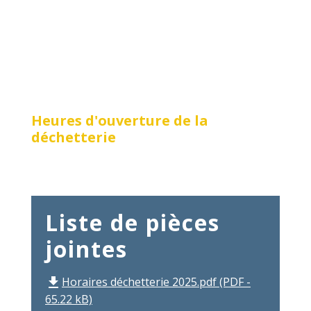
Heures d'ouverture de la
déchetterie
Liste de pièces
jointes
Horaires déchetterie 2025.pdf (PDF -
file_download
65.22 kB)