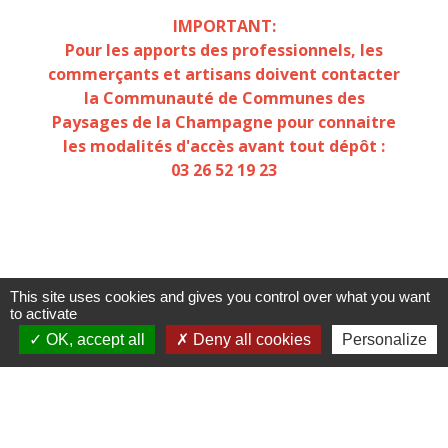
IMPORTANT:
Pour les apports des professionnels, les
commerçants et artisans doivent contacter
la Communauté de Communes des
Paysages de la Champagne pour connaitre
les modalités d'accès avant tout dépôt :
03 26 52 19 23
This site uses cookies and gives you control over what you want
to activate
OK, accept all
Deny all cookies
Personalize
Documents joints
Règlement intérieur déchèterie .pdf
file_download
(PDF - 350.09 kB)