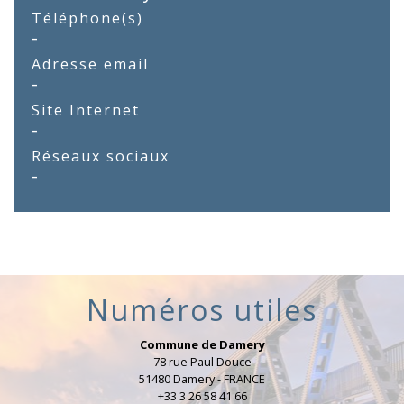
Téléphone(s)
-
Adresse email
-
Site Internet
-
Réseaux sociaux
-
Numéros utiles
Commune de Damery
78 rue Paul Douce
51480 Damery - FRANCE
+33 3 26 58 41 66