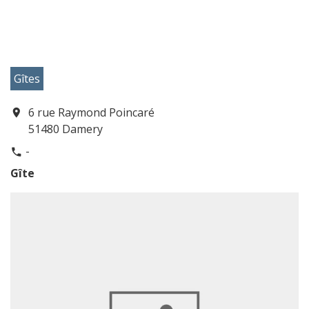
Gîtes
6 rue Raymond Poincaré
location_on
51480 Damery
-
phone
Gîte